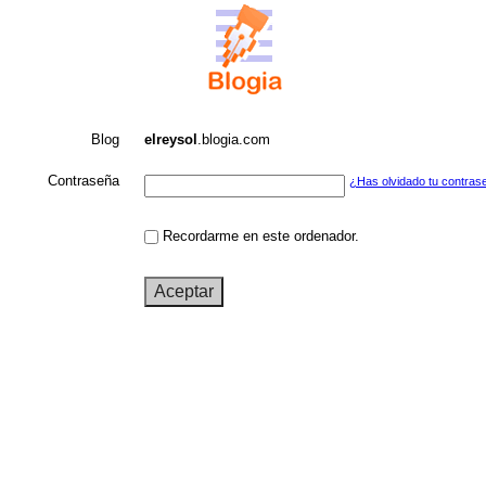
Blog
elreysol
.blogia.com
Contraseña
¿Has olvidado tu contras
Recordarme en este ordenador.