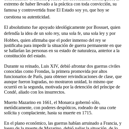
extremo de haber llevado a la práctica con toda convicción, su
famosa y controvertida frase El Estado soy yo, que hoy se
cuestiona su autenticidad.
El absolutismo fue apoyado ideológicamente por Bossuet, quien
defendía la idea de un solo rey, una sola fe, una sola ley y por
Hobbes, quien afirmaba que el poder inmenso del rey se
justificaba para impedir la situación de guerra permanente en que
se hallarían las personas en su estado de naturaleza, anterior a la
constitución del estado.
Durante su reinado, Luis XIV, debió afrontar dos guerras civiles
conocidas como Frondas, la primera promovida por altos
funcionarios de París, para obtener reivindicaciones de clase, que
aunque fueron logradas, no mostraron unidad, lo mismo que
ocurrió en la segunda, motivada por la detención del príncipe de
Condé, aliado con los insurrectos.
Muerto Mazarino en 1661, el Monarca gobernó sólo,
metódicamente, con poderes despóticos, rodeado de una corte
solícita y complaciente, hasta su muerte en 1715.
En el plano económico, las guerras habían arruinado a Francia, y
luego de la muerte de Mazarino, debió paliar la situación, de lo