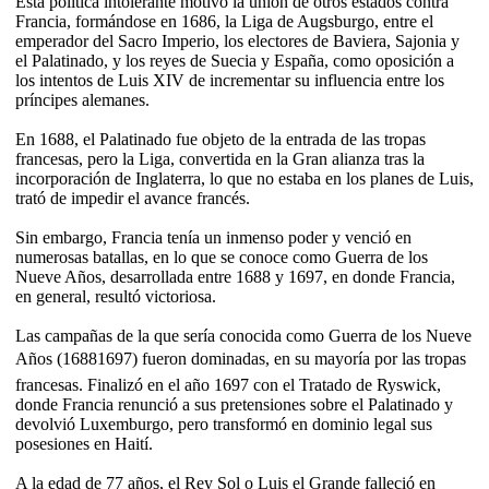
Esta política intolerante motivó la unión de otros estados contra
Francia, formándose en 1686, la Liga de Augsburgo, entre el
emperador del Sacro Imperio, los electores de Baviera, Sajonia y
el Palatinado, y los reyes de Suecia y España, como oposición a
los intentos de Luis XIV de incrementar su influencia entre los
príncipes alemanes.
En 1688, el Palatinado fue objeto de la entrada de las tropas
francesas, pero la Liga, convertida en la Gran alianza tras la
incorporación de Inglaterra, lo que no estaba en los planes de Luis,
trató de impedir el avance francés.
Sin embargo, Francia tenía un inmenso poder y venció en
numerosas batallas, en lo que se conoce como Guerra de los
Nueve Años, desarrollada entre 1688 y 1697, en donde Francia,
en general, resultó victoriosa.
Las campañas de la que sería conocida como Guerra de los Nueve
Años (16881697) fueron dominadas, en su mayoría por las tropas
francesas. Finalizó en el año 1697 con el Tratado de Ryswick,
donde Francia renunció a sus pretensiones sobre el Palatinado y
devolvió Luxemburgo, pero transformó en dominio legal sus
posesiones en Haití.
A la edad de 77 años, el Rey Sol o Luis el Grande falleció en