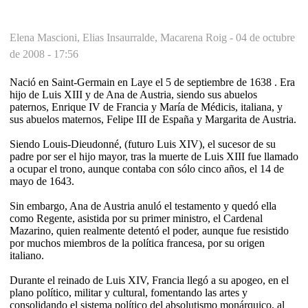
Elena Mascioni, Elias Insaurralde, Macarena Roig -
04 de octubre
de 2008 - 17:56
Nació en Saint-Germain en Laye el 5 de septiembre de 1638 . Era
hijo de Luis XIII y de Ana de Austria, siendo sus abuelos
paternos, Enrique IV de Francia y María de Médicis, italiana, y
sus abuelos maternos, Felipe III de España y Margarita de Austria.
Siendo Louis-Dieudonné, (futuro Luis XIV), el sucesor de su
padre por ser el hijo mayor, tras la muerte de Luis XIII fue llamado
a ocupar el trono, aunque contaba con sólo cinco años, el 14 de
mayo de 1643.
Sin embargo, Ana de Austria anuló el testamento y quedó ella
como Regente, asistida por su primer ministro, el Cardenal
Mazarino, quien realmente detentó el poder, aunque fue resistido
por muchos miembros de la política francesa, por su origen
italiano.
Durante el reinado de Luis XIV, Francia llegó a su apogeo, en el
plano político, militar y cultural, fomentando las artes y
consolidando el sistema político del absolutismo monárquico, al