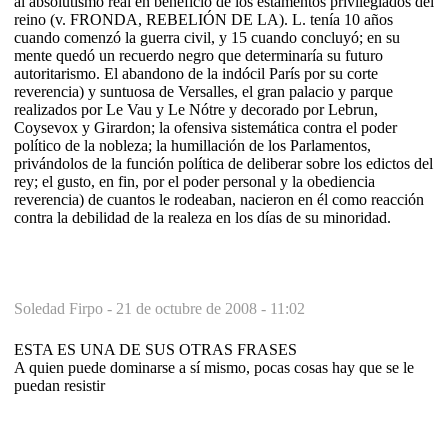
al absolutismo real en beneficio de los estamentos privilegiados del
reino (v. FRONDA, REBELIÓN DE LA). L. tenía 10 años
cuando comenzó la guerra civil, y 15 cuando concluyó; en su
mente quedó un recuerdo negro que determinaría su futuro
autoritarismo. El abandono de la indócil París por su corte
reverencia) y suntuosa de Versalles, el gran palacio y parque
realizados por Le Vau y Le Nótre y decorado por Lebrun,
Coysevox y Girardon; la ofensiva sistemática contra el poder
político de la nobleza; la humillación de los Parlamentos,
privándolos de la función política de deliberar sobre los edictos del
rey; el gusto, en fin, por el poder personal y la obediencia
reverencia) de cuantos le rodeaban, nacieron en él como reacción
contra la debilidad de la realeza en los días de su minoridad.
Soledad Firpo -
21 de octubre de 2008 - 11:02
ESTA ES UNA DE SUS OTRAS FRASES
A quien puede dominarse a sí mismo, pocas cosas hay que se le
puedan resistir